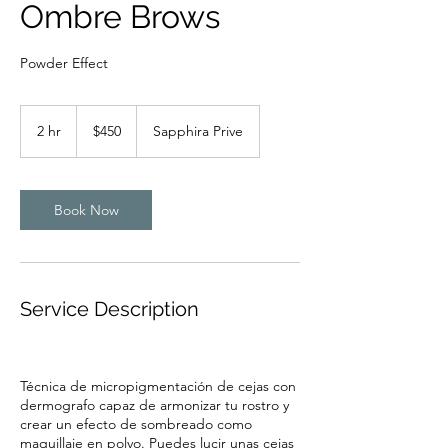
Ombre Brows
Powder Effect
450
US
2 hr
2
$450
Sapphira Prive
dollars
h
r
Book Now
Service Description
Técnica de micropigmentación de cejas con
dermografo capaz de armonizar tu rostro y
crear un efecto de sombreado como
maquillaje en polvo. Puedes lucir unas cejas